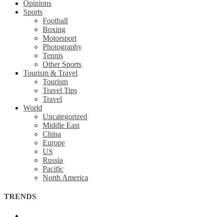
Opinions
Sports
Football
Boxing
Motorsport
Photography
Tennis
Other Sports
Tourism & Travel
Tourism
Travel Tips
Travel
World
Uncategorized
Middle East
China
Europe
US
Russia
Pacific
North America
TRENDS