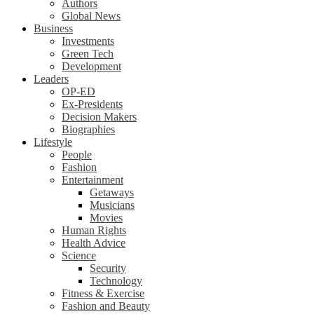
Authors
Global News
Business
Investments
Green Tech
Development
Leaders
OP-ED
Ex-Presidents
Decision Makers
Biographies
Lifestyle
People
Fashion
Entertainment
Getaways
Musicians
Movies
Human Rights
Health Advice
Science
Security
Technology
Fitness & Exercise
Fashion and Beauty