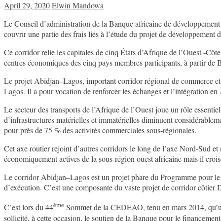
April 29, 2020
Elwin Mandowa
Le Conseil d’administration de la Banque africaine de développement
couvrir une partie des frais liés à l’étude du projet de développemen
Ce corridor relie les capitales de cinq États d’Afrique de l’Ouest -Côt
centres économiques des cinq pays membres participants, à partir de B
Le projet Abidjan–Lagos, important corridor régional de commerce et 
Lagos. Il a pour vocation de renforcer les échanges et l’intégration e
Le secteur des transports de l’Afrique de l’Ouest joue un rôle essenti
d’infrastructures matérielles et immatérielles diminuent considérable
pour près de 75 % des activités commerciales sous-régionales.
Cet axe routier rejoint d’autres corridors le long de l’axe Nord-Sud et
économiquement actives de la sous-région ouest africaine mais il croise
Le corridor Abidjan–Lagos est un projet phare du Programme pour le d
d’exécution. C’est une composante du vaste projet de corridor côtier
ème
C’est lors du 44
Sommet de la CEDEAO, tenu en mars 2014, qu’un t
sollicité, à cette occasion, le soutien de la Banque pour le financemen