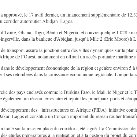
 a approuvé, le 17 avril dernier, un financement supplémentaire de 1
t du corridor autoroutier Abidjan–Lagos.
e d’Ivoire, Ghana, Togo, Bénin et Nigeria- et couvre quelque 1 028 km et 
ingerville, dans la banlieue d’Abidjan, jusqu’à Mile 2 (Eric Moore) à L
de transport, assure la jonction entre des villes dynamiques sur le pl
n Afrique de l’Ouest, notamment en offrant un accès portuaire maritime 
el dans le développement économique de la région et génère environ 5 à 8
ment ses retombées dans la croissance économique régionale. L’importance
 relie des pays enclavés comme le Burkina Faso, le Mali, le Niger et le 
 également un réseau ferroviaire et rejoint les principaux ports et aéropo
éveloppement des infrastructures en Afrique (PIDA), initiative contin
 Dakar–Lagos et constitue un tronçon important du réseau routier trans
raité sur la mise en place du corridor a été signé. La Commission 
t des études préparatoires à la réalisation et à la gestion du projet du 