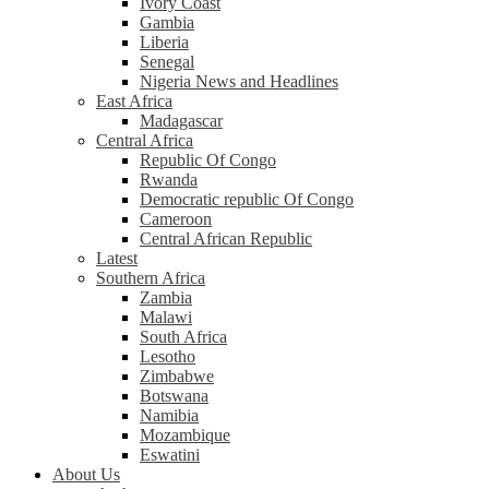
Ivory Coast
Gambia
Liberia
Senegal
Nigeria News and Headlines
East Africa
Madagascar
Central Africa
Republic Of Congo
Rwanda
Democratic republic Of Congo
Cameroon
Central African Republic
Latest
Southern Africa
Zambia
Malawi
South Africa
Lesotho
Zimbabwe
Botswana
Namibia
Mozambique
Eswatini
About Us