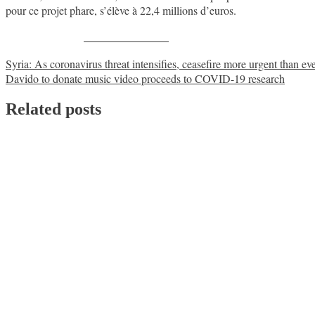
pour ce projet phare, s’élève à 22,4 millions d’euros.
Share on Facebook
Post
Syria: As coronavirus threat intensifies, ceasefire more urgent than ev
Davido to donate music video proceeds to COVID-19 research
navigation
Related posts