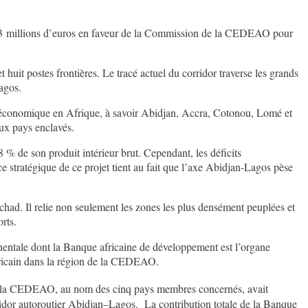
2,33 millions d’euros en faveur de la Commission de la CEDEAO pour
huit postes frontières. Le tracé actuel du corridor traverse les grands
agos.
an économique en Afrique, à savoir Abidjan, Accra, Cotonou, Lomé et
aux pays enclavés.
 % de son produit intérieur brut. Cependant, les déficits
 stratégique de ce projet tient au fait que l’axe Abidjan-Lagos pèse
Tchad. Il relie non seulement les zones les plus densément peuplées et
rts.
entale dont la Banque africaine de développement est l’organe
africain dans la région de la CEDEAO.
de la CEDEAO, au nom des cinq pays membres concernés, avait
corridor autoroutier Abidjan–Lagos. La contribution totale de la Banque