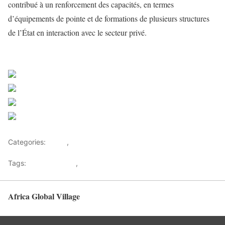
contribué à un renforcement des capacités, en termes
d’équipements de pointe et de formations de plusieurs structures
de l’État en interaction avec le secteur privé.
African Development Bank Group
Share on Facebook
Post on X
Follow us
Save
Categories:
Africa
,
Investments
Tags:
Africa Banking
,
African Development Bank
Africa Global Village
Back to top